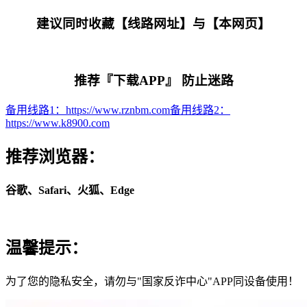
建议同时收藏【线路网址】与【本网页】
推荐『下载APP』 防止迷路
备用线路
1
：
https://www.rznbm.com
备用线路
2
：
https://www.k8900.com
推荐浏览器：
谷歌、Safari、火狐、Edge
温馨提示：
为了您的隐私安全，请勿与"国家反诈中心"APP同设备使用！