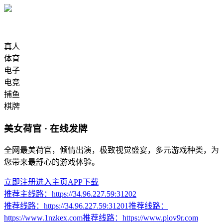
真人
体育
电子
电竞
捕鱼
棋牌
美女荷官 · 在线发牌
全网最美荷官，倾情出演，极致视觉盛宴，多元游戏种类，为
您带来最舒心的游戏体验。
立即注册
进入主页
APP下载
推荐主线路：
https://34.96.227.59:31202
推荐线路：
https://34.96.227.59:31201
推荐线路：
https://www.1nzkex.com
推荐线路：
https://www.plov9r.com